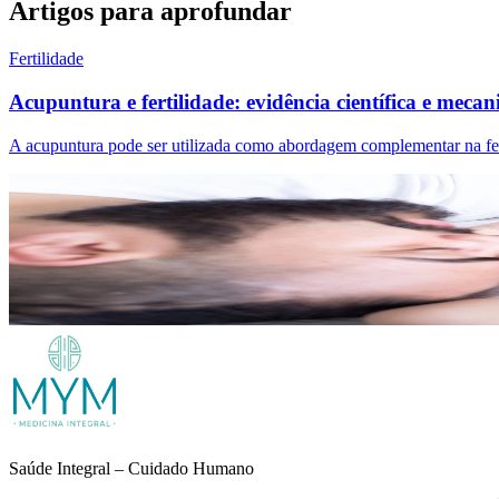
Artigos para aprofundar
Fertilidade
Acupuntura e fertilidade: evidência científica e meca
A acupuntura pode ser utilizada como abordagem complementar na fert
Marcação de Consulta
Quer cuidar de sí?
Marque a sua consulta de forma simples. Estamos aqui para o recebe
Quero ser acompanhado/a
Prefere falar connosco?
Saúde Integral – Cuidado Humano