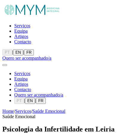
Serviços
Equipa
Artigos
Contacto
|
|
PT
EN
FR
Quero ser acompanhado/a
Serviços
Equipa
Artigos
Contacto
Quero ser acompanhado/a
|
|
PT
EN
FR
Home
/
Serviços
/
Saúde Emocional
Saúde Emocional
Psicologia da Infertilidade
em Leiria