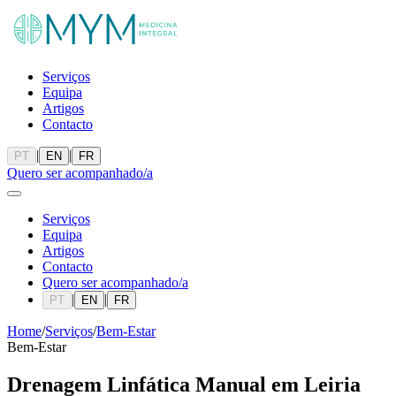
Serviços
Equipa
Artigos
Contacto
|
|
PT
EN
FR
Quero ser acompanhado/a
Serviços
Equipa
Artigos
Contacto
Quero ser acompanhado/a
|
|
PT
EN
FR
Home
/
Serviços
/
Bem-Estar
Bem-Estar
Drenagem Linfática Manual
em Leiria