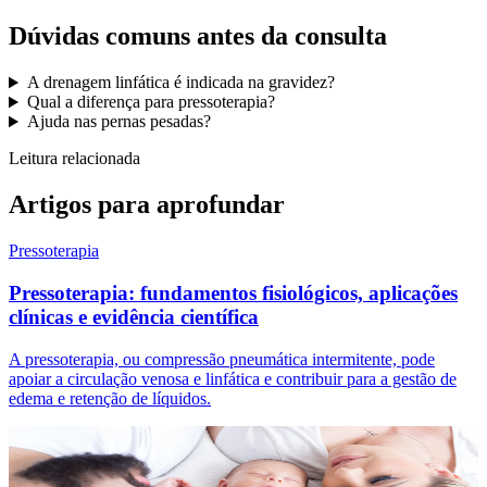
Dúvidas comuns antes da consulta
A drenagem linfática é indicada na gravidez?
Qual a diferença para pressoterapia?
Ajuda nas pernas pesadas?
Leitura relacionada
Artigos para aprofundar
Pressoterapia
Pressoterapia: fundamentos fisiológicos, aplicações
clínicas e evidência científica
A pressoterapia, ou compressão pneumática intermitente, pode
apoiar a circulação venosa e linfática e contribuir para a gestão de
edema e retenção de líquidos.
Marcação de Consulta
Quer cuidar de sí?